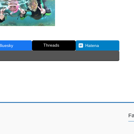
Threads
Bluesky
Hatena
F