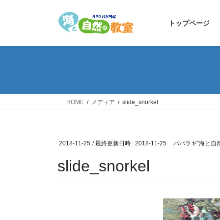
コ
ナ
ン
ビ
トップページ
テ
ゲ
ン
ー
ツ
シ
へ
ョ
ス
ン
キ
に
ッ
移
HOME
メディア
slide_snorkel
プ
動
2018-11-25
/ 最終更新日時 :
2018-11-25
パパラギ”海と自
slide_snorkel