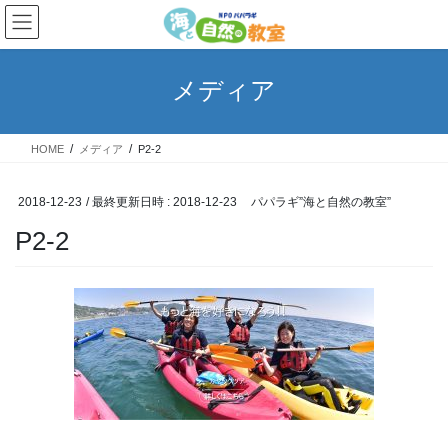
コ
ナ
ン
ビ
テ
ゲ
ン
ー
メディア
ツ
シ
へ
ョ
ス
ン
HOME
メディア
P2-2
キ
に
ッ
移
プ
動
2018-12-23
/ 最終更新日時 :
2018-12-23
パパラギ”海と自然の教室”
P2-2