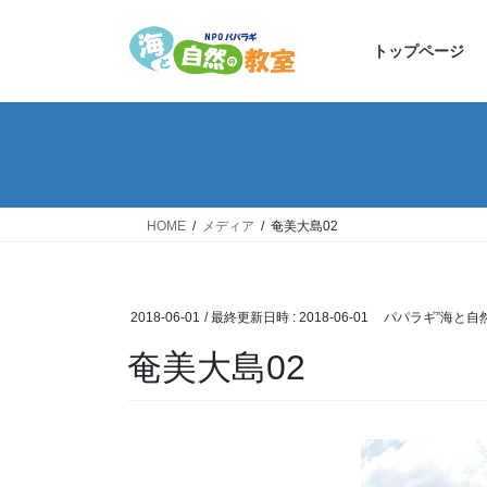
コ
ナ
ン
ビ
トップページ
テ
ゲ
ン
ー
ツ
シ
へ
ョ
ス
ン
キ
に
ッ
移
HOME
メディア
奄美大島02
プ
動
2018-06-01
/ 最終更新日時 :
2018-06-01
パパラギ”海と自
奄美大島02