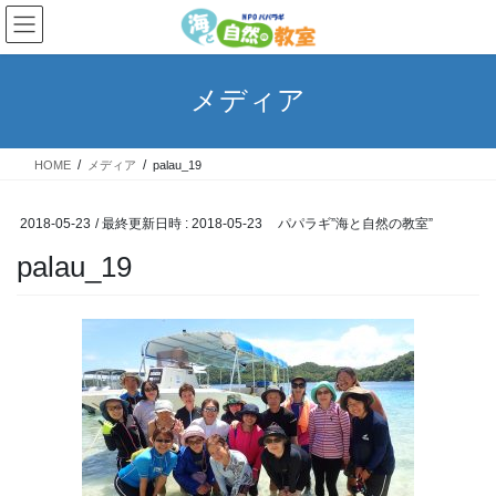
コ
ナ
ン
ビ
テ
ゲ
ン
ー
メディア
ツ
シ
へ
ョ
ス
ン
HOME
メディア
palau_19
キ
に
ッ
移
プ
動
2018-05-23
/ 最終更新日時 :
2018-05-23
パパラギ”海と自然の教室”
palau_19