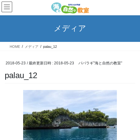
コ
ナ
ン
ビ
テ
ゲ
ン
ー
メディア
ツ
シ
へ
ョ
ス
ン
HOME
メディア
palau_12
キ
に
ッ
移
プ
動
2018-05-23
/ 最終更新日時 :
2018-05-23
パパラギ”海と自然の教室”
palau_12