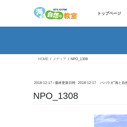
コ
ナ
ン
ビ
トップページ
テ
ゲ
ン
ー
ツ
シ
へ
ョ
ス
ン
キ
に
ッ
移
HOME
メディア
NPO_1308
プ
動
2018-12-17
/ 最終更新日時 :
2018-12-17
パパラギ”海と自
NPO_1308