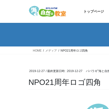
コ
ナ
ン
ビ
トップページ
テ
ゲ
ン
ー
ツ
シ
へ
ョ
ス
ン
キ
に
ッ
移
HOME
メディア
NPO21周年ロゴ四角
プ
動
2019-12-27
/ 最終更新日時 :
2019-12-27
パパラギ”海と自
NPO21周年ロゴ四角