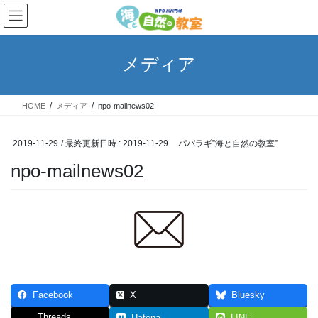
コ
ナ
ン
ビ
テ
ゲ
ン
ー
メディア
ツ
シ
へ
ョ
ス
ン
HOME
メディア
npo-mailnews02
キ
に
ッ
移
プ
動
2019-11-29
/ 最終更新日時 :
2019-11-29
パパラギ”海と自然の教室”
npo-mailnews02
Facebook
X
Bluesky
Threads
Hatena
LINE