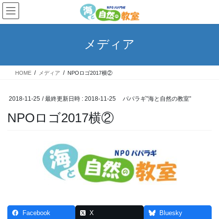
コ
ナ
ン
ビ
テ
ゲ
ン
ー
メディア
ツ
シ
へ
ョ
ス
ン
HOME
メディア
NPOロゴ2017横②
キ
に
ッ
移
プ
動
2018-11-25
/ 最終更新日時 :
2018-11-25
パパラギ”海と自然の教室”
NPOロゴ2017横②
Facebook
X
Bluesky