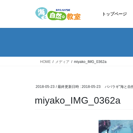
コ
ナ
ン
ビ
トップページ
テ
ゲ
ン
ー
ツ
シ
へ
ョ
ス
ン
キ
に
ッ
移
HOME
メディア
miyako_IMG_0362a
プ
動
2018-05-23
/ 最終更新日時 :
2018-05-23
パパラギ”海と自
miyako_IMG_0362a