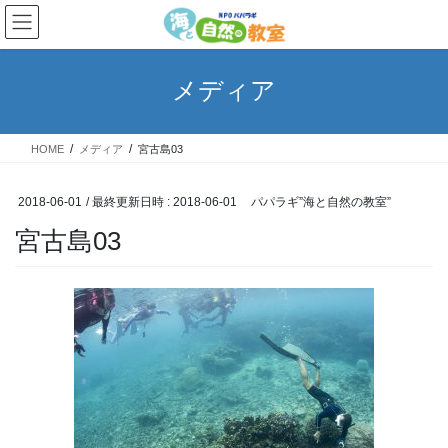
コ
ナ
ン
ビ
テ
ゲ
ン
ー
メディア
ツ
シ
へ
ョ
ス
ン
HOME
メディア
宮古島03
キ
に
ッ
移
プ
動
2018-06-01
/ 最終更新日時 :
2018-06-01
パパラギ”海と自然の教室”
宮古島03