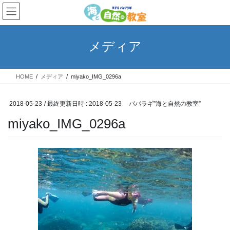
コ
ナ
ン
ビ
テ
ゲ
ン
ー
メディア
ツ
シ
へ
ョ
ス
ン
HOME
メディア
miyako_IMG_0296a
キ
に
ッ
移
プ
動
2018-05-23
/ 最終更新日時 :
2018-05-23
パパラギ”海と自然の教室”
miyako_IMG_0296a