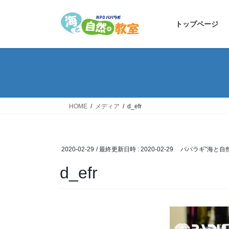
コ
ナ
ン
ビ
トップページ
テ
ゲ
ン
ー
ツ
シ
へ
ョ
ス
ン
キ
に
ッ
移
HOME
メディア
d_efr
プ
動
2020-02-29
/ 最終更新日時 :
2020-02-29
パパラギ”海と自
d_efr