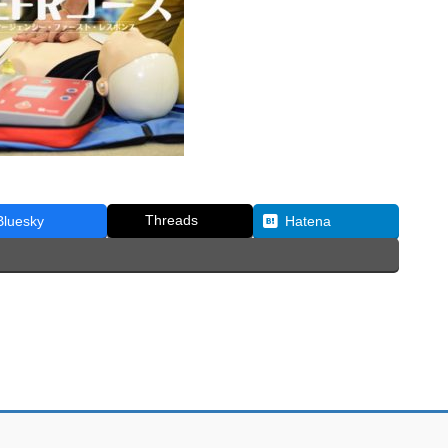
Threads
Bluesky
Hatena