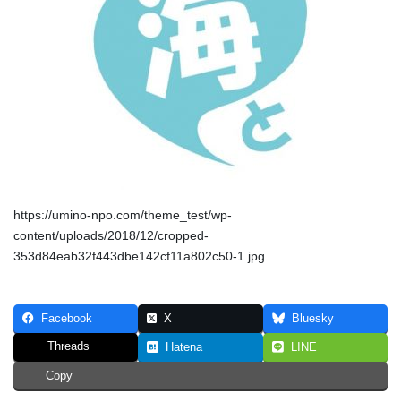
https://umino-npo.com/theme_test/wp-
content/uploads/2018/12/cropped-
353d84eab32f443dbe142cf11a802c50-1.jpg
Facebook
X
Bluesky
Threads
Hatena
LINE
Copy