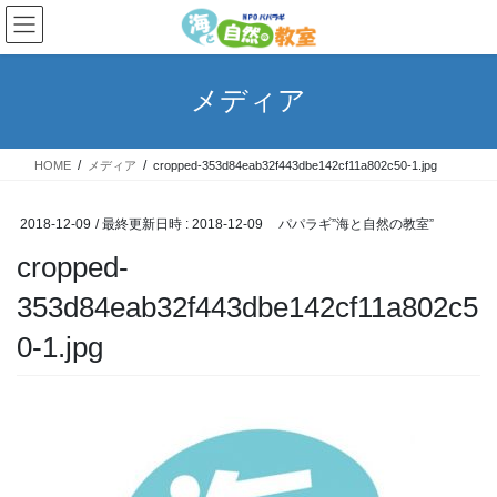
コ
ナ
ン
ビ
テ
ゲ
ン
ー
メディア
ツ
シ
へ
ョ
ス
ン
HOME
メディア
cropped-353d84eab32f443dbe142cf11a802c50-1.jpg
キ
に
ッ
移
プ
動
2018-12-09
/ 最終更新日時 :
2018-12-09
パパラギ”海と自然の教室”
cropped-
353d84eab32f443dbe142cf11a802c5
0-1.jpg