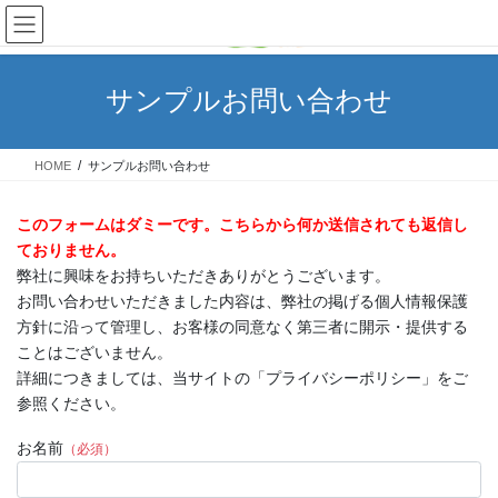
コ
ナ
ン
ビ
テ
ゲ
ン
ー
サンプルお問い合わせ
ツ
シ
へ
ョ
ス
ン
HOME
サンプルお問い合わせ
キ
に
ッ
移
プ
動
このフォームはダミーです。こちらから何か送信されても返信し
ておりません。
弊社に興味をお持ちいただきありがとうございます。
お問い合わせいただきました内容は、弊社の掲げる個人情報保護
方針に沿って管理し、お客様の同意なく第三者に開示・提供する
ことはございません。
詳細につきましては、当サイトの「プライバシーポリシー」をご
参照ください。
お名前
（必須）