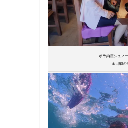
ボラ納屋シュノ
金目鯛の