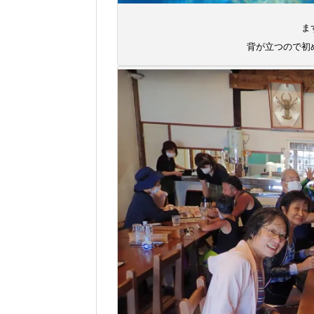
ま
背が立つので初