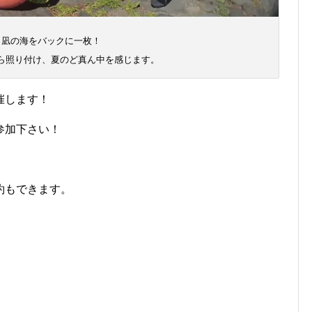
タ凪の海をバックに一枚！
ら照り付け、夏のど真ん中を感じます。
催します！
参加下さい！
。
約もできます。
】
】