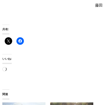
藤田
共有:
いいね:
読
み
込
み
関連
中…