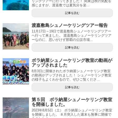
リングツアーに行ってきました！ 関東は秋の気配を
感じますが、渡嘉敷では夏気分を楽...
記事を読む
渡嘉敷島シュノーケリングツアー報告
11月17日～19日で渡嘉敷島シュノーケリングツアー
へ行って来ました。 渡嘉敷島シュノーケリングツア
ーなのに、思いがけず那覇の公設市場...
記事を読む
ボラ納屋シュノーケリング教室の動画が
アップされました
8月3日に開催されたボラ納屋シュノーケリング教室
の動画がアップされました！ シュノーケリング教室
の様子もよくわかるので、ぜひご覧くださ...
記事を読む
第５回 ボラ納屋シュノーケリング教室
を開催しました。
2023年8月5日（土） ボラ納屋シュノーケリング教室
を開催しました。 ８月突入した週末も無事に開催で