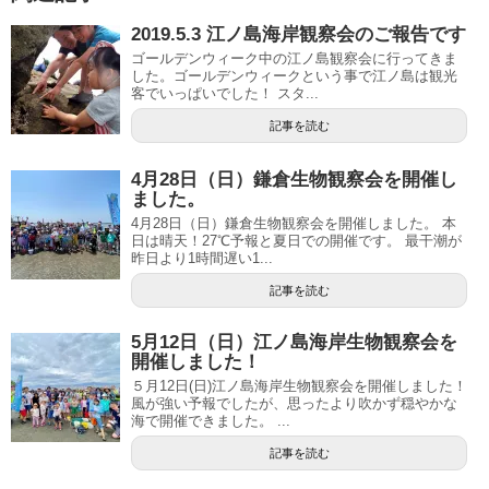
2019.5.3 江ノ島海岸観察会のご報告です
ゴールデンウィーク中の江ノ島観察会に行ってきま
した。ゴールデンウィークという事で江ノ島は観光
客でいっぱいでした！ スタ...
記事を読む
4月28日（日）鎌倉生物観察会を開催し
ました。
4月28日（日）鎌倉生物観察会を開催しました。 本
日は晴天！27℃予報と夏日での開催です。 最干潮が
昨日より1時間遅い1...
記事を読む
5月12日（日）江ノ島海岸生物観察会を
開催しました！
５月12日(日)江ノ島海岸生物観察会を開催しました！
風が強い予報でしたが、思ったより吹かず穏やかな
海で開催できました。 ...
記事を読む