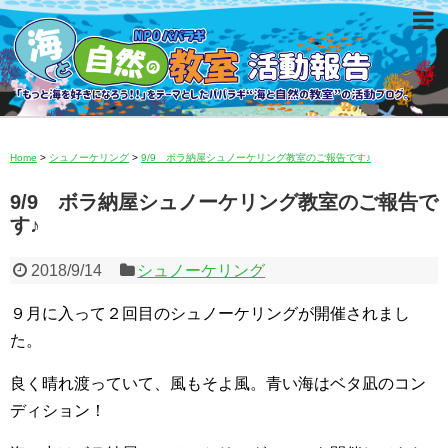
Home
>
シュノーケリング
>
9/9 ボラ納屋シュノーケリング教室のご報告です♪
9/9 ボラ納屋シュノーケリング教室のご報告で
す♪
2018/9/14
シュノーケリング
９月に入って２回目のシュノーケリングが開催されまし
た。
良く晴れ渡っていて、風もそよ風。青い海はベタ凪のコン
ディション！