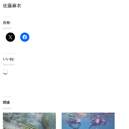
佐藤麻衣
共有:
いいね:
読
み
込
み
関連
中…