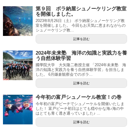
第９回 ボラ納屋シュノーケリング教室
を開催しました。
2023年8月26日（土） ボラ納屋シュノーケリング教
室を開催しました。 今回もお天気に恵まれながらの
シュノーケリング教...
記事を読む
2024年未来塾 海洋の知識と実践力を養
う自然体験学習
國學院大学 大矢隆二教授主催 「2024年未来塾 海
洋の知識と実践力を養う自然体験学習」を担当しま
した。 6月鎌倉観察会でのボラ...
記事を読む
今年初の富戸シュノーケル教室！の巻
今年初の富戸ビーチでシュノーケルを開催いたしま
した！ 富戸ビーチ初日はとても穏やかな海♪海の中
はとても青く透き通っていました♪ ...
記事を読む