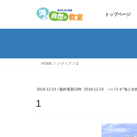
コ
ナ
ン
ビ
トップページ
テ
ゲ
ン
ー
ツ
シ
へ
ョ
ス
ン
キ
に
ッ
移
HOME
メディア
1
プ
動
2018-12-23
/ 最終更新日時 :
2018-12-23
パパラギ”海と自
1