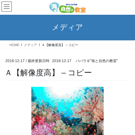
コ
ナ
ン
ビ
テ
ゲ
ン
ー
メディア
ツ
シ
へ
ョ
ス
ン
HOME
メディア
Ａ【解像度高】 – コピー
キ
に
ッ
移
プ
動
2018-12-17
/ 最終更新日時 :
2018-12-17
パパラギ”海と自然の教室”
Ａ【解像度高】 – コピー