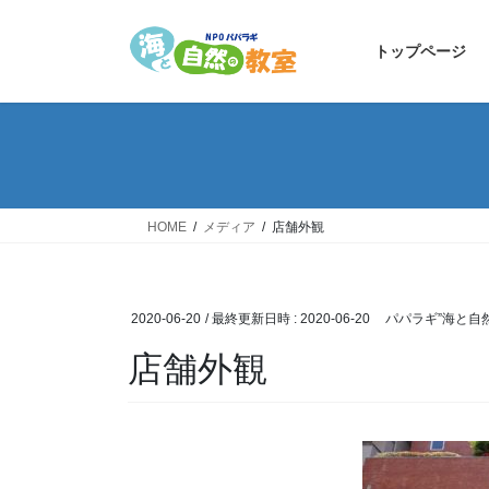
コ
ナ
ン
ビ
トップページ
テ
ゲ
ン
ー
ツ
シ
へ
ョ
ス
ン
キ
に
ッ
移
HOME
メディア
店舗外観
プ
動
2020-06-20
/ 最終更新日時 :
2020-06-20
パパラギ”海と自
店舗外観