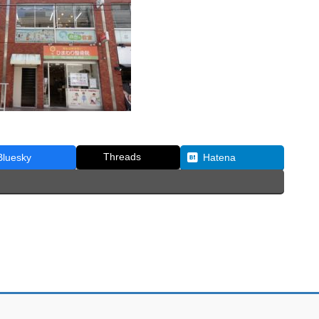
Threads
Bluesky
Hatena