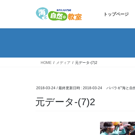
コ
ナ
ン
ビ
トップページ
テ
ゲ
ン
ー
ツ
シ
へ
ョ
ス
ン
キ
に
ッ
移
HOME
メディア
元データ-(7)2
プ
動
2018-03-24
/ 最終更新日時 :
2018-03-24
パパラギ”海と自
元データ-(7)2