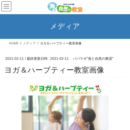
コ
ナ
ン
ビ
テ
ゲ
ン
ー
メディア
ツ
シ
へ
ョ
ス
ン
HOME
メディア
ヨガ＆ハーブティー教室画像
キ
に
ッ
移
プ
動
2021-02-11
/ 最終更新日時 :
2021-02-11
パパラギ”海と自然の教室”
ヨガ＆ハーブティー教室画像