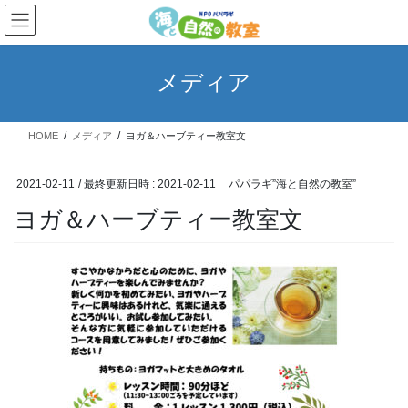
コ
ナ
ン
ビ
テ
ゲ
ン
ー
メディア
ツ
シ
へ
ョ
ス
ン
HOME
メディア
ヨガ＆ハーブティー教室文
キ
に
ッ
移
プ
動
2021-02-11
/ 最終更新日時 :
2021-02-11
パパラギ”海と自然の教室”
ヨガ＆ハーブティー教室文