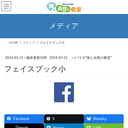
コ
ナ
ン
ビ
テ
ゲ
ン
ー
メディア
ツ
シ
へ
ョ
ス
ン
HOME
メディア
フェイスブック小
キ
に
ッ
移
プ
動
2024-03-21
/ 最終更新日時 :
2024-03-21
パパラギ”海と自然の教室”
フェイスブック小
Facebook
X
Bluesky
Threads
Hatena
LINE