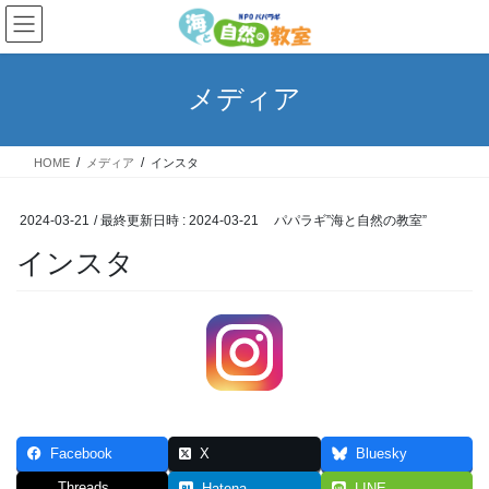
コ
ナ
ン
ビ
テ
ゲ
ン
ー
メディア
ツ
シ
へ
ョ
ス
ン
HOME
メディア
インスタ
キ
に
ッ
移
プ
動
2024-03-21
/ 最終更新日時 :
2024-03-21
パパラギ”海と自然の教室”
インスタ
Facebook
X
Bluesky
Threads
Hatena
LINE