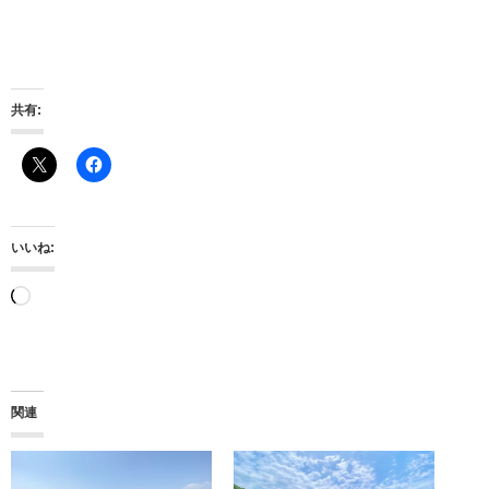
共有:
いいね:
読
み
込
み
関連
中…