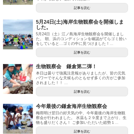
記事を読む
5月24日(土)海岸生物観察会を開催しま
した。
5月24日（土）江ノ島海岸生物観察会を開催しまし
た。 朝、浜のコンディションを確認がてらゴミ拾い
をしていると…ゴミの中に見つけました！...
記事を読む
生物観察会 鎌倉第二弾！
本日は曇りで強風注意報がありましたが、皆の元気
パワーでそんな天候ものともせず多くの方がご参加
されました！！ ...
記事を読む
今年最後の鎌倉海岸生物観察会
梅雨明け翌日の好天気の中、今年最後の海岸生物観
察会が行われました。 水温も２９度まで上がり、生
物も盛りだくさん！ ご参加いただいた総勢１...
記事を読む