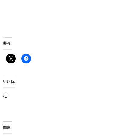
共有:
いいね:
読
み
込
み
関連
中…