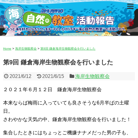
Home
>
海岸生物観察会
>
第9回 鎌倉海岸生物観察会を行いました
第9回 鎌倉海岸生物観察会を行いました
2021/6/12
2021/6/15
海岸生物観察会
２０２１年６月１２日 鎌倉海岸生物観察会
本来ならば梅雨に入っていても良さそうな6月半ばの土曜
日。
さわやかな天気の中、鎌倉海岸生物観察会を行いました！
集合したときにはちょっとご機嫌ナナメだった男の子も、