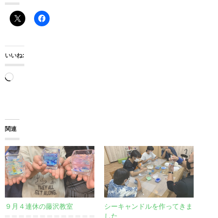
いいね:
読
み
込
み
関連
中…
９月４連休の藤沢教室
シーキャンドルを作ってきま
した