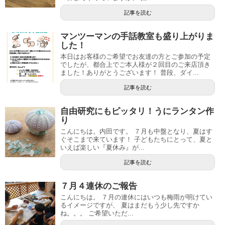
記事を読む
マンツーマンの手話教室も盛り上がりま
した！
本日はお客様のご希望でお友達の方とご参加の予定
でしたが、都合上でご本人様が２回目のご来店頂き
ました！ありがとうございます！ 普段、ダイ...
記事を読む
自由研究にもピッタリ！うにランタン作
り
こんにちは。内田です。 ７月も中盤となり、夏はす
ぐそこまで来ています！ 子どもたちにとって、夏と
いえば楽しい『夏休み』が...
記事を読む
７月４連休のご報告
こんにちは。 ７月の連休にはいつも梅雨が明けてい
るイメージですが、 夏はまだもう少し先ですか
ね。。。 ご希望いただ...