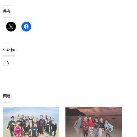
共有:
いいね:
読
み
込
み
関連
中…