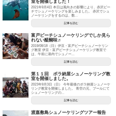
室を開催しました！
2021年9月4日 本日は風向きの影響により、赤沢ビー
チでシュノーケリングを楽しみました。 赤沢でシュ
ノーケリングをするのは、数...
記事を読む
富戸ビーチシュノーケリングでしか見ら
れない醍醐味♬
2019/08/18（日）伊豆・富戸ビーチシュノーケリン
グ教室 伊豆・富戸ビーチシュノーケリング教室で
は、午前に港内でシュノー...
記事を読む
第１１回 ボラ納屋シュノーケリング教
室を開催しました。
2023年9月3日（日） 今年最後のボラ納屋シュノーケ
リング教室を開催しました。 青空の元、プールにて
シュノーケリングの...
記事を読む
渡嘉敷島シュノーケリングツアー報告