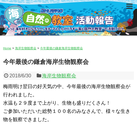
Home
>
海岸生物観察会
>
今年最後の鎌倉海岸生物観察会
今年最後の鎌倉海岸生物観察会
2018/6/30
海岸生物観察会
梅雨明け翌日の好天気の中、
今年最後の海岸生物観察会が
行われました。
水温も２９度まで上がり、生物も盛りだくさん！
ご参加いただいた総勢１００名のみなさんで、
様々な生き
物を観察できました。