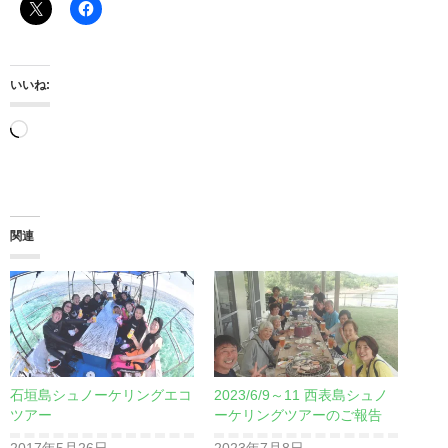
いいね:
読
み
込
み
関連
中…
石垣島シュノーケリングエコ
2023/6/9～11 西表島シュノ
ツアー
ーケリングツアーのご報告
2017年5月26日
2023年7月8日