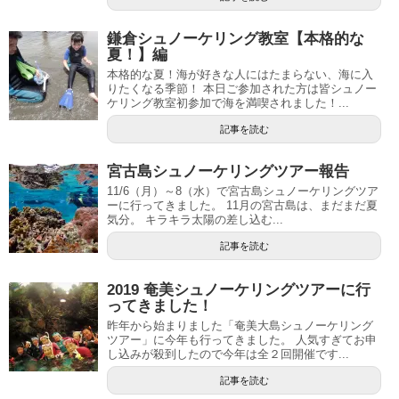
鎌倉シュノーケリング教室【本格的な
夏！】編
本格的な夏！海が好きな人にはたまらない、海に入
りたくなる季節！ 本日ご参加された方は皆シュノー
ケリング教室初参加で海を満喫されました！...
記事を読む
宮古島シュノーケリングツアー報告
11/6（月）～8（水）で宮古島シュノーケリングツア
ーに行ってきました。 11月の宮古島は、まだまだ夏
気分。 キラキラ太陽の差し込む...
記事を読む
2019 奄美シュノーケリングツアーに行
ってきました！
昨年から始まりました「奄美大島シュノーケリング
ツアー」に今年も行ってきました。 人気すぎてお申
し込みが殺到したので今年は全２回開催です...
記事を読む