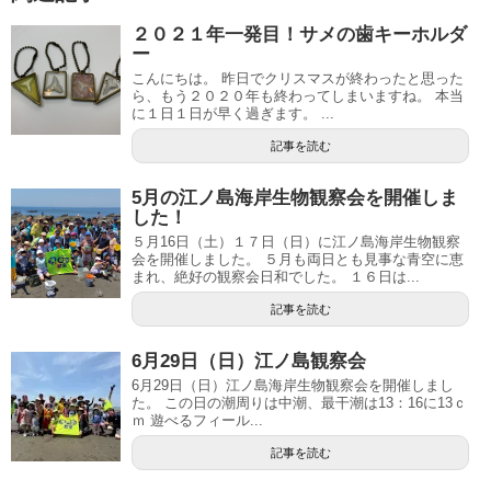
２０２１年一発目！サメの歯キーホルダ
ー
こんにちは。 昨日でクリスマスが終わったと思った
ら、もう２０２０年も終わってしまいますね。 本当
に１日１日が早く過ぎます。 ...
記事を読む
5月の江ノ島海岸生物観察会を開催しま
した！
５月16日（土）１７日（日）に江ノ島海岸生物観察
会を開催しました。 ５月も両日とも見事な青空に恵
まれ、絶好の観察会日和でした。 １６日は...
記事を読む
6月29日（日）江ノ島観察会
6月29日（日）江ノ島海岸生物観察会を開催しまし
た。 この日の潮周りは中潮、最干潮は13：16に13ｃ
ｍ 遊べるフィール...
記事を読む