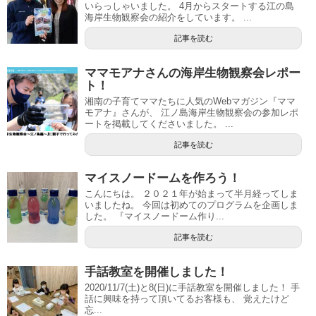
いらっしゃいました。 4月からスタートする江の島
海岸生物観察会の紹介をしています。 ...
記事を読む
ママモアナさんの海岸生物観察会レポー
ト！
湘南の子育てママたちに人気のWebマガジン『ママ
モアナ』さんが、 江ノ島海岸生物観察会の参加レポ
ートを掲載してくださいました。 ...
記事を読む
マイスノードームを作ろう！
こんにちは。 ２０２１年が始まって半月経ってしま
いましたね。 今回は初めてのプログラムを企画しま
した。 『マイスノードーム作り...
記事を読む
手話教室を開催しました！
2020/11/7(土)と8(日)に手話教室を開催しました！ 手
話に興味を持って頂いてるお客様も、 覚えたけど
忘...