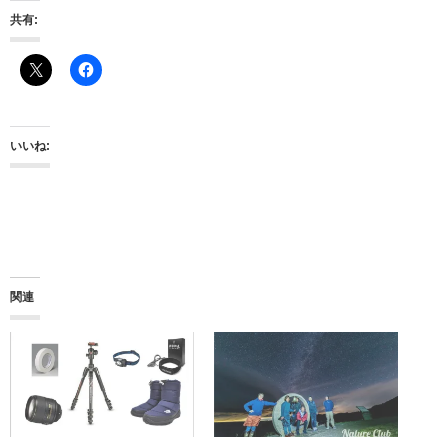
共有:
いいね:
関連