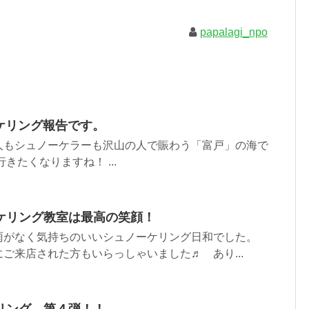
papalagi_npo
ーケリング報告です。
人もシュノーケラーも沢山の人で賑わう「富戸」の海で
きたくなりますね！ ...
ケリング教室は最高の笑顔！
雨がなく気持ちのいいシュノーケリング日和でした。
ご来店された方もいらっしゃいました♬ あり...
リング 第４弾！！