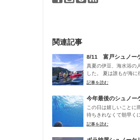
関連記事
8/11 富戸シュノ
真夏の伊豆、海水浴の
した。 夏は誰もが海に行
記事を読む
今年最後のシュノー
この日は嬉しいことに
待ちきれなくて朝早くに
記事を読む
ボラ納屋シュノーケ