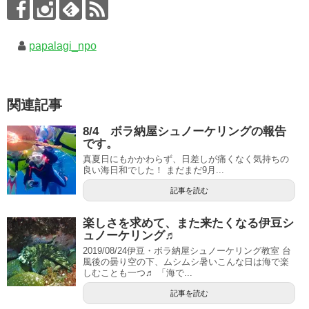
papalagi_npo
関連記事
8/4 ボラ納屋シュノーケリングの報告
です。
真夏日にもかかわらず、日差しが痛くなく気持ちの
良い海日和でした！ まだまだ9月...
記事を読む
楽しさを求めて、また来たくなる伊豆シ
ュノーケリング♬
2019/08/24伊豆・ボラ納屋シュノーケリング教室 台
風後の曇り空の下、ムシムシ暑いこんな日は海で楽
しむことも一つ♬ 「海で...
記事を読む