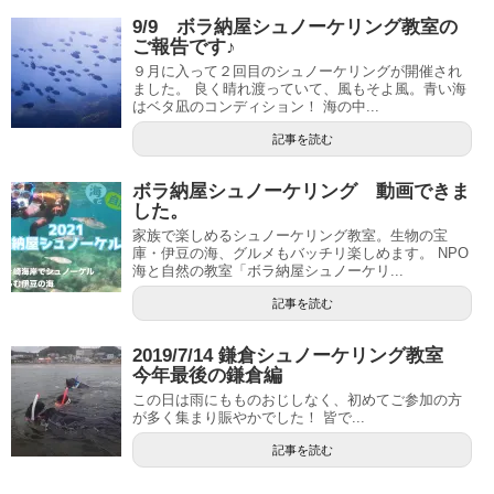
9/9 ボラ納屋シュノーケリング教室の
ご報告です♪
９月に入って２回目のシュノーケリングが開催され
ました。 良く晴れ渡っていて、風もそよ風。青い海
はベタ凪のコンディション！ 海の中...
記事を読む
ボラ納屋シュノーケリング 動画できま
した。
家族で楽しめるシュノーケリング教室。生物の宝
庫・伊豆の海、グルメもバッチリ楽しめます。 NPO
海と自然の教室「ボラ納屋シュノーケリ...
記事を読む
2019/7/14 鎌倉シュノーケリング教室
今年最後の鎌倉編
この日は雨にもものおじしなく、初めてご参加の方
が多く集まり賑やかでした！ 皆で...
記事を読む